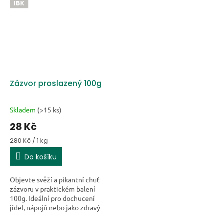
Vychutnejte si křupavou
cestách nebo do práce. karton
IBK
texturu a výraznou...
obsahuje...
Zázvor proslazený 100g
Skladem
(>15 ks)
28 Kč
Měrná cena:
280 Kč / 1 kg
Do košíku
Objevte svěží a pikantní chuť
zázvoru v praktickém balení
100g. Ideální pro dochucení
jídel, nápojů nebo jako zdravý
snack na cesty. Užijte si jeho