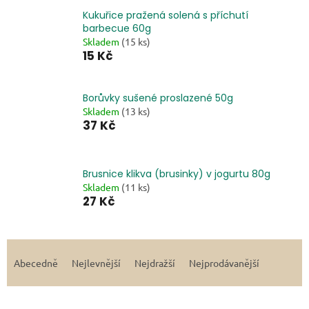
Kukuřice pražená solená s příchutí
barbecue 60g
Skladem
(15 ks)
15 Kč
Borůvky sušené proslazené 50g
Skladem
(13 ks)
37 Kč
Brusnice klikva (brusinky) v jogurtu 80g
Skladem
(11 ks)
27 Kč
Řazení produktů
Abecedně
Nejlevnější
Nejdražší
Nejprodávanější