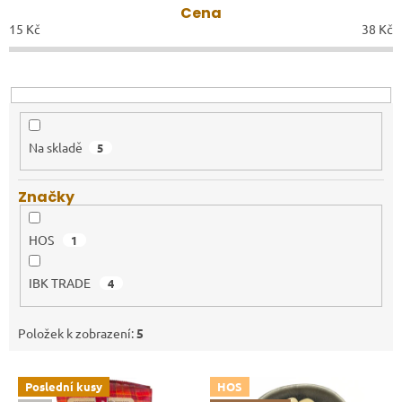
Cena
15
Kč
38
Kč
Na skladě
5
Značky
HOS
1
IBK TRADE
4
Položek k zobrazení:
5
Výpis produktů
Poslední kusy
HOS