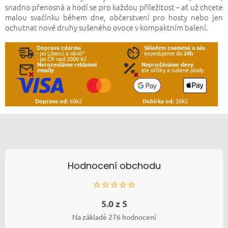
snadno přenosná a hodí se pro každou příležitost – ať už chcete
malou svačinku během dne, občerstvení pro hosty nebo jen
ochutnat nové druhy sušeného ovoce v kompaktním balení.
Doprava zdarma
Skladem znamená u nás
- po Liberci a okolí*
expedujeme do
24h
- po ČR nad 2000 Kč
Nerozesíláme reklamní
Neprodáváme slevy
emaily
ale oříšky a sušené plody
Doprava od:
60Kč
Dobírka od:
20Kč
Zápatí
Hodnocení obchodu
⭐⭐⭐⭐⭐
5.0 z 5
Na základě 276 hodnocení