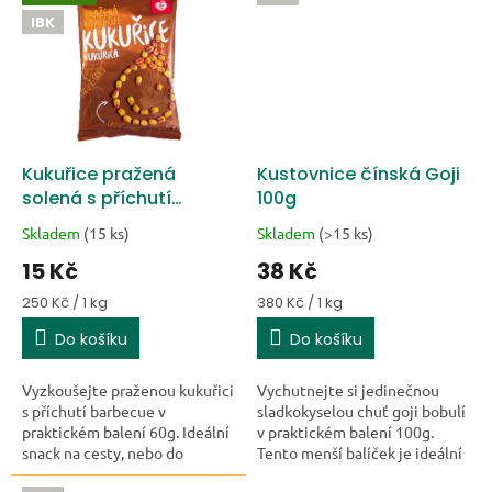
obsahuje...
IBK
Kukuřice pražená
Kustovnice čínská Goji
solená s příchutí
100g
barbecue 60g
Skladem
(15 ks)
Skladem
(>15 ks)
15 Kč
38 Kč
Měrná cena:
Měrná cena:
250 Kč / 1 kg
380 Kč / 1 kg
Do košíku
Do košíku
Vyzkoušejte praženou kukuřici
Vychutnejte si jedinečnou
s příchutí barbecue v
sladkokyselou chuť goji bobulí
praktickém balení 60g. Ideální
v praktickém balení 100g.
snack na cesty, nebo do
Tento menší balíček je ideální
polévky místo chleba.
pro rychlou svačinku na