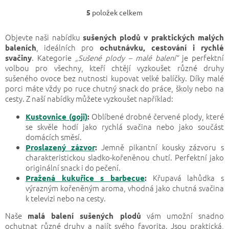
výraznou chuť kdykoliv a...
5
položek celkem
Ovládací prvky výp
Objevte naši nabídku
sušených plodů v praktických malých
, ideálních pro
baleních
ochutnávku, cestování i rychlé
. Kategorie
„Sušené plody – malé balení“
je perfektní
svačiny
volbou pro všechny, kteří chtějí vyzkoušet různé druhy
sušeného ovoce bez nutnosti kupovat velké balíčky. Díky malé
porci máte vždy po ruce chutný snack do práce, školy nebo na
cesty. Z naší nabídky můžete vyzkoušet například:
Oblíbené drobné červené plody, které
Kustovnice (goji)
:
se skvěle hodí jako rychlá svačina nebo jako součást
domácích směsí.
Jemně pikantní kousky zázvoru s
Proslazený zázvor
:
charakteristickou sladko-kořeněnou chutí. Perfektní jako
originální snack i do pečení.
Křupavá lahůdka s
Pražená kukuřice s barbecue
:
výrazným kořeněným aroma, vhodná jako chutná svačina
k televizi nebo na cesty.
Naše
vám umožní snadno
malá balení sušených plodů
ochutnat různé druhy a najít svého favorita. Jsou praktická,