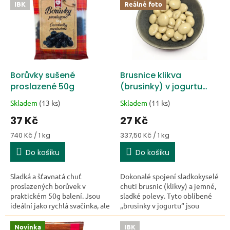
IBK
Reálné foto
Borůvky sušené
Brusnice klikva
proslazené 50g
(brusinky) v jogurtu
80g
Skladem
(13 ks)
Skladem
(11 ks)
37 Kč
27 Kč
Měrná cena:
Měrná cena:
740 Kč / 1 kg
337,50 Kč / 1 kg
Do košíku
Do košíku
Sladká a šťavnatá chuť
Dokonalé spojení sladkokyselé
proslazených borůvek v
chuti brusnic (klikvy) a jemné,
praktickém 50g balení. Jsou
sladké polevy. Tyto oblíbené
ideální jako rychlá svačinka, ale
„brusinky v jogurtu“ jsou
skvěle se hodí i do jogurtu,
rychlým a chutným mlsáním
müsli nebo na pečení. karton
pro celou rodinu.
Novinka
IBK