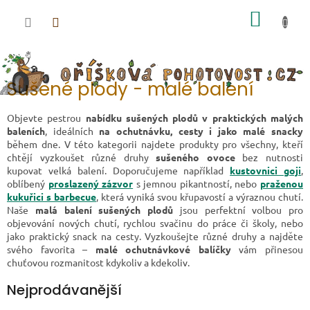
Přejít na obsah
NÁKUP
Sušené plody - malé balení
Objevte pestrou
nabídku sušených plodů v praktických malých
baleních
, ideálních
na ochutnávku, cesty i jako malé snacky
během dne. V této kategorii najdete produkty pro všechny, kteří
chtějí vyzkoušet různé druhy
sušeného ovoce
bez nutnosti
kupovat velká balení. Doporučujeme například
kustovnici goji
,
oblíbený
proslazený zázvor
s jemnou pikantností, nebo
praženou
kukuřici s barbecue
, která vyniká svou křupavostí a výraznou chutí.
Naše
malá balení sušených plodů
jsou perfektní volbou pro
objevování nových chutí, rychlou svačinu do práce či školy, nebo
jako praktický snack na cesty. Vyzkoušejte různé druhy a najděte
svého favorita –
malé ochutnávkové balíčky
vám přinesou
chuťovou rozmanitost kdykoliv a kdekoliv.
Nejprodávanější