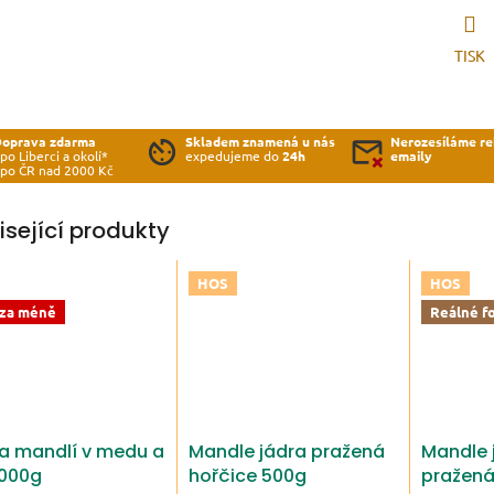
TISK
Doprava zdarma
Skladem znamená u nás
Nerozesíláme re
 po Liberci a okolí*
expedujeme do
24h
emaily
 po ČR nad 2000 Kč
isející produkty
HOS
HOS
 za méně
Reálné f
a mandlí v medu a
Mandle jádra pražená
Mandle 
1000g
hořčice 500g
pražená