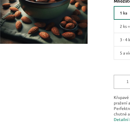
Množste
1 ks
2 ks 
3 - 4 
5 a ví
Křupavé 
pražení 
Perfektní
chutné a 
Detailní