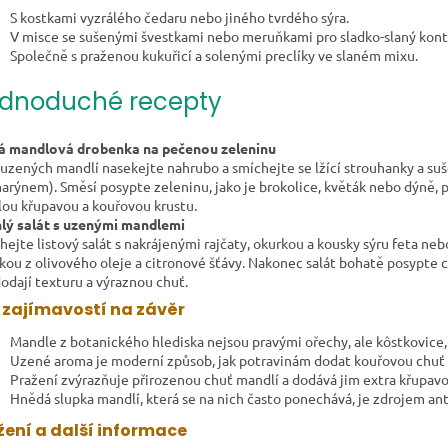
S kostkami vyzrálého čedaru nebo jiného tvrdého sýra.
V misce se sušenými švestkami nebo meruňkami pro sladko-slaný kont
Společně s praženou kukuřicí a solenými preclíky ve slaném mixu.
dnoduché recepty
á mandlová drobenka na pečenou zeleninu
 uzených mandlí nasekejte nahrubo a smíchejte se lžící strouhanky a s
arýnem). Směsí posypte zeleninu, jako je brokolice, květák nebo dýně, př
lou křupavou a kouřovou krustu.
lý salát s uzenými mandlemi
hejte listový salát s nakrájenými rajčaty, okurkou a kousky sýru feta 
vkou z olivového oleje a citronové šťávy. Nakonec salát bohatě posypt
odají texturu a výraznou chuť.
 zajímavostí na závěr
Mandle z botanického hlediska nejsou pravými ořechy, ale kôstkovice
Uzené aroma je moderní způsob, jak potravinám dodat kouřovou chuť 
Pražení zvýrazňuje přirozenou chuť mandlí a dodává jim extra křupavo
Hnědá slupka mandlí, která se na nich často ponechává, je zdrojem an
žení a další informace