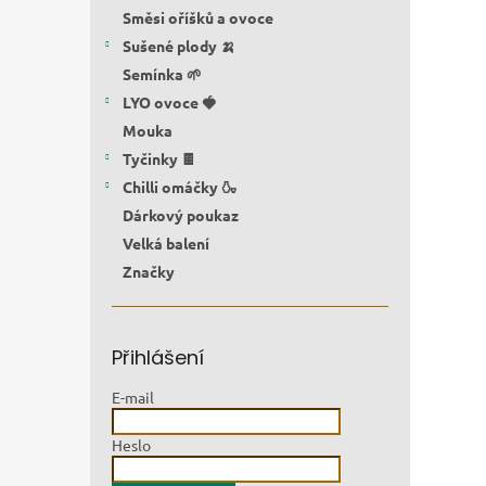
Směsi oříšků a ovoce
Sušené plody 🍌
Semínka 🌱
LYO ovoce 🍓
Mouka
Tyčinky 🍫
Chilli omáčky 🍶
Dárkový poukaz
Velká balení
Značky
Přihlášení
E-mail
Heslo