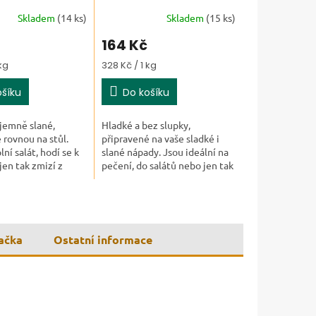
Skladem
(14 ks)
Skladem
(15 ks)
164 Kč
a:
Měrná cena:
kg
328 Kč / 1 kg
ošíku
Do košíku
jemně slané,
Hladké a bez slupky,
 rovnou na stůl.
připravené na vaše sladké i
ní salát, hodí se k
slané nápady. Jsou ideální na
jen tak zmizí z
pečení, do salátů nebo jen tak
 než se otočíte.
na mlsání, když máte chuť na
něco jemného.
ačka
Ostatní informace