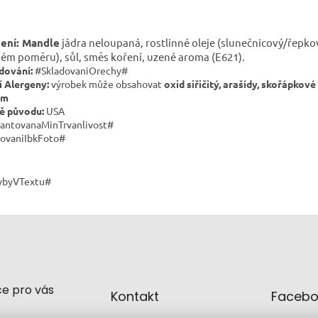
žení:
Mandle
jádra neloupaná, rostlinné oleje (slunečnicový/řepko
ém poměru), sůl, směs koření, uzené aroma (E621).
dování:
#SkladovaniOrechy#
í Alergeny:
výrobek může obsahovat
oxid siřičitý, arašídy, skořápkové
am
ě původu:
USA
antovanaMinTrvanlivost#
ovaniIbkFoto#
ybyVTextu#
e pro vás
Kontakt
Facebo
t