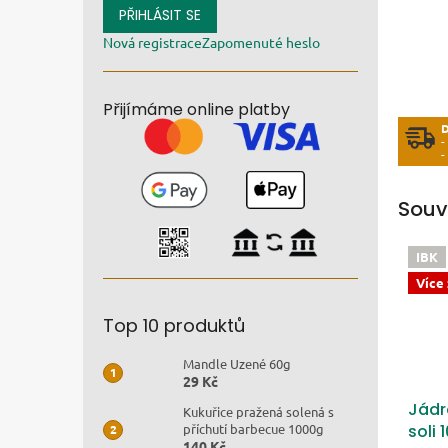
PŘIHLÁSIT SE
Nová registrace
Zapomenuté heslo
Přijímáme online platby
-
-
Souv
IBK
Více
Top 10 produktů
Mandle Uzené 60g
29 Kč
Jádr
Kukuřice pražená solená s
soli 
příchutí barbecue 1000g
140 Kč