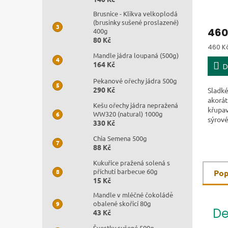
Brusnice - Klikva velkoplodá
(brusinky sušené proslazené)
460
400g
80 Kč
Měrná
460 Kč
Mandle jádra loupaná (500g)
164 Kč
D
Pekanové ořechy jádra 500g
290 Kč
Sladké
akorát
Kešu ořechy jádra nepražená
křupav
WW320 (natural) 1000g
sýrové
330 Kč
zmizí 
jestli
Chia Semena 500g
88 Kč
Kukuřice pražená solená s
příchutí barbecue 60g
Pop
15 Kč
Mandle v mléčné čokoládě
obalené skořicí 80g
De
43 Kč
Švestky sušené 500g