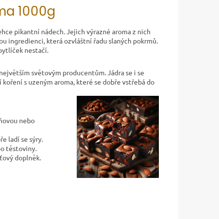
ma 1000g
ehce pikantní nádech. Jejich výrazné aroma z nich
u ingredienci, která ozvláštní řadu slaných pokrmů.
ytlíček nestačí.
 k největším světovým producentům. Jádra se i se
sí koření s uzeným aroma, které se dobře vstřebá do
ýňovou nebo
e ladí se sýry.
o těstoviny.
ťový doplněk.