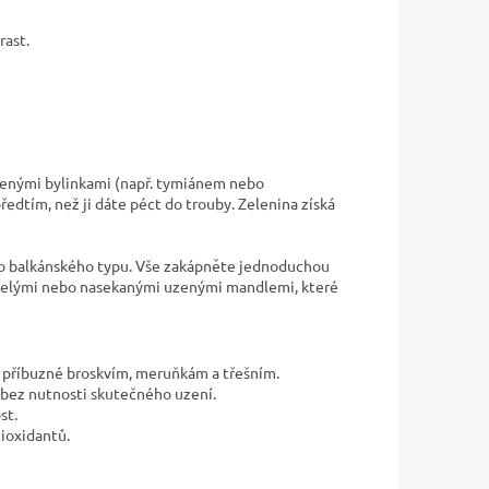
rast.
ušenými bylinkami (např. tymiánem nebo
edtím, než ji dáte péct do trouby. Zelenina získá
nebo balkánského typu. Vše zakápněte jednoduchou
e celými nebo nasekanými uzenými mandlemi, které
, příbuzné broskvím, meruňkám a třešním.
bez nutnosti skutečného uzení.
st.
tioxidantů.