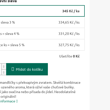
vní sleva
345 Kč
/ ks
= sleva 3 %
334,65 Kč
/ ks
ks = sleva 4 %
331,20 Kč
/ ks
ce ks = sleva 5 %
327,75 Kč
/ ks
Ušetříte
0 Kč
Přidat do košíku
mandličky s překvapivým zvratem. Skvělá kombinace
a uzeného aroma, která oživí vaše chuťové buňky.
 jako svačina nebo přísada do jídel. Neodolatelně
originální!
 informace