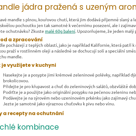
ndle jádra pražená s uzeným aro
avé mandle s plnou, kouřovou chutí, která jim dodává příjemně slaný a l
 skvělou pochoutku jen tak samotné k večernímu posezení, ale i zajímavo
te ochutnávku? Zkuste
malé 60g balení
. Upozorňujeme, že jeden malý p
od a zpracování
le pocházejí z teplých oblastí, jako je například Kalifornie, která patří
kou praží v rostlinném oleji a následně se dochucují solí a speciální smě
chu mandle.
 je využijete v kuchyni
Nasekejte je a posypte jimi krémové zeleninové polévky, například d
brokolicovou.
Přidejte je pro křupavost a chuť do zeleninových salátů, obzvláště dobř
Podrťte je a použijte jako originální posypku na pečenou zeleninu neb
Podávejte je na sýrovém nebo uzeninovém prkénku jako zajímavý chu
Jezte je samotné jako výraznou chuťovku k pivu nebo vínu.
y a recepty na ochutnání
chlé kombinace