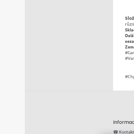
Slo
různ
Skla
Dalš
sez
Zem
#Gar
#Var
#Ch
Zápatí
Informac
☎ Kontak