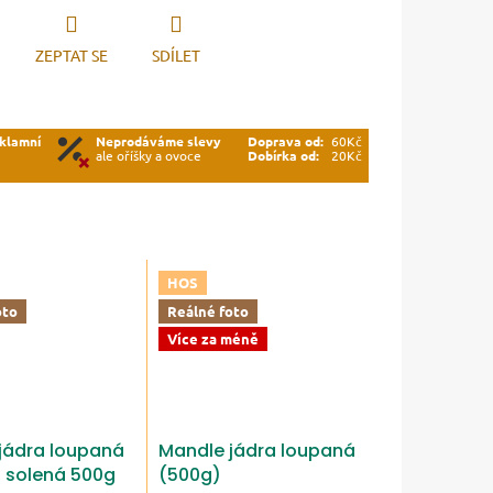
ZEPTAT SE
SDÍLET
klamní
Neprodáváme slevy
Doprava od:
60Kč
ale oříšky a ovoce
Dobírka od:
20Kč
HOS
oto
Reálné foto
Více za méně
jádra loupaná
Mandle jádra loupaná
 solená 500g
(500g)