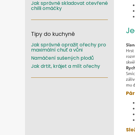
Jak správně skladovat otevřené
chilli omáčky
Je
Tipy do kuchyně
Jak správně opražit ořechy pro
Slan
maximální chuť a vůni
Hrst
rozm
Namáčení sušených plodů
skvě
Jak drtit, krájet a mlít ořechy
Rych
Smíc
záli
mu d
Pár
Slo