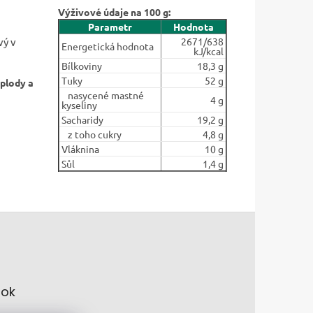
Výživové údaje na 100 g:
Parametr
Hodnota
vý v
2671/638
Energetická hodnota
kJ/kcal
Bílkoviny
18,3 g
Tuky
52 g
 plody a
nasycené mastné
4 g
kyseliny
Sacharidy
19,2 g
z toho cukry
4,8 g
Vláknina
10 g
Sůl
1,4 g
ok