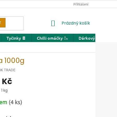
Přihlášení
NÁKUPNÍ KOŠÍK
T
Prázdný košík
Tyčinky 🍫
Chilli omáčky 🍶
Dárkový poukaz
a 1000g
BK TRADE
 Kč
ena:
 1 kg
dem
(4 ks)