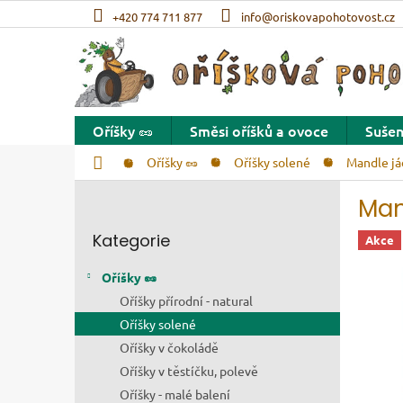
Přejít na obsah
+420 774 711 877
info@oriskovapohotovost.cz
Oříšky 🥜
Směsi oříšků a ovoce
Sušen
Domů
Oříšky 🥜
Oříšky solené
Mandle já
Postranní panel
Man
Přeskočit kategorie
Kategorie
Akce
Oříšky 🥜
Oříšky přírodní - natural
Oříšky solené
Oříšky v čokoládě
Oříšky v těstíčku, polevě
Oříšky - malé balení