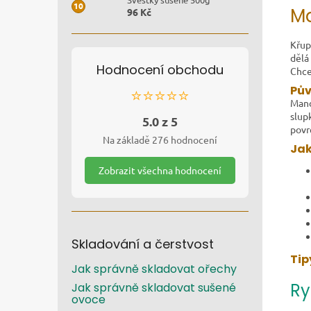
Ma
96 Kč
Křup
dělá
Hodnocení obchodu
Chce
Pův
⭐⭐⭐⭐⭐
Mand
slup
5.0 z 5
povr
Na základě 276 hodnocení
Jak
Zobrazit všechna hodnocení
Skladování a čerstvost
Tip
Jak správně skladovat ořechy
Ry
Jak správně skladovat sušené
ovoce