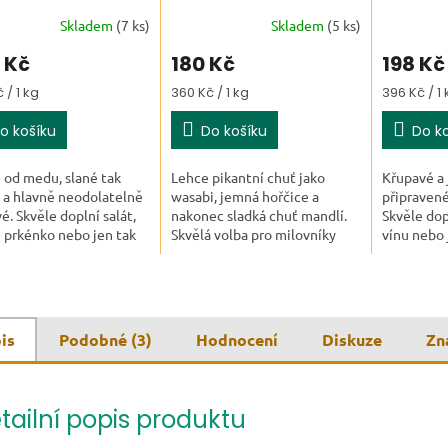
Skladem
(7 ks)
Skladem
(5 ks)
 Kč
180 Kč
198 Kč
 cena:
Měrná cena:
Měrná cen
 / 1 kg
360 Kč / 1 kg
396 Kč / 1 
o košíku
Do košíku
Do k
 od medu, slané tak
Lehce pikantní chuť jako
Křupavé a 
 a hlavně neodolatelně
wasabi, jemná hořčice a
připravené
é. Skvěle doplní salát,
nakonec sladká chuť mandlí.
Skvěle dopl
 prkénko nebo jen tak
Skvělá volba pro milovníky
vínu nebo 
z misky, když nevíte,
výrazných a originálních
misky dřív,
 sladkou, nebo slanou.
pochoutek.
is
Podobné (3)
Hodnocení
Diskuze
Zn
tailní popis produktu