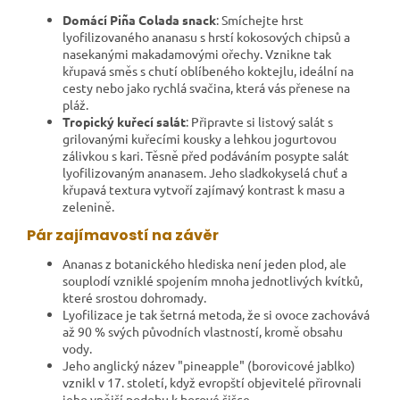
Domácí Piña Colada snack
: Smíchejte hrst
lyofilizovaného ananasu s hrstí kokosových chipsů a
nasekanými makadamovými ořechy. Vznikne tak
křupavá směs s chutí oblíbeného koktejlu, ideální na
cesty nebo jako rychlá svačina, která vás přenese na
pláž.
Tropický kuřecí salát
: Připravte si listový salát s
grilovanými kuřecími kousky a lehkou jogurtovou
zálivkou s kari. Těsně před podáváním posypte salát
lyofilizovaným ananasem. Jeho sladkokyselá chuť a
křupavá textura vytvoří zajímavý kontrast k masu a
zelenině.
Pár zajímavostí na závěr
Ananas z botanického hlediska není jeden plod, ale
souplodí vzniklé spojením mnoha jednotlivých kvítků,
které srostou dohromady.
Lyofilizace je tak šetrná metoda, že si ovoce zachovává
až 90 % svých původních vlastností, kromě obsahu
vody.
Jeho anglický název "pineapple" (borovicové jablko)
vznikl v 17. století, když evropští objevitelé přirovnali
jeho vnější podobu k borové šišce.