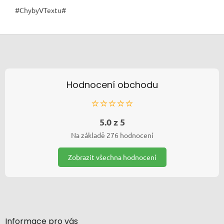
#ChybyVTextu#
Zápatí
Hodnocení obchodu
⭐⭐⭐⭐⭐
5.0 z 5
Na základě 276 hodnocení
Zobrazit všechna hodnocení
Informace pro vás