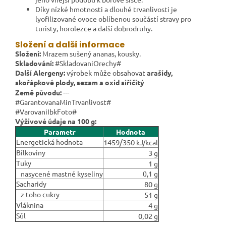
Díky nízké hmotnosti a dlouhé trvanlivosti je
lyofilizované ovoce oblíbenou součástí stravy pro
turisty, horolezce a další dobrodruhy.
Složení a další informace
Složení:
Mrazem sušený ananas, kousky.
Skladování:
#SkladovaniOrechy#
Další Alergeny:
výrobek může obsahovat
arašídy,
skořápkové plody, sezam a oxid siřičitý
---
Země původu:
#GarantovanaMinTrvanlivost#
#VarovaniIbkFoto#
Výživové údaje na 100 g:
Parametr
Hodnota
Energetická hodnota
1459/350
kJ/kcal
Bílkoviny
3
g
Tuky
1
g
nasycené mastné kyseliny
0,1 g
Sacharidy
80
g
z toho cukry
51
g
Vláknina
4
g
Sůl
0,02
g