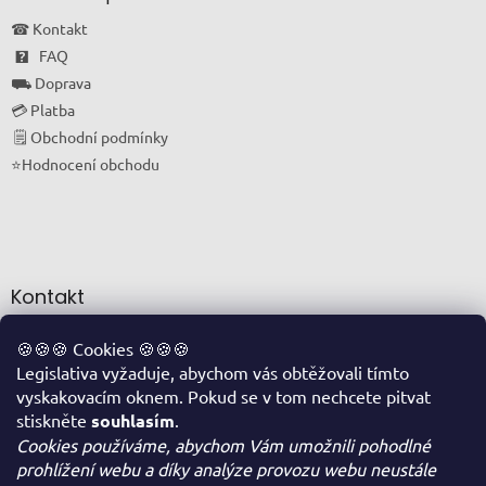
☎ Kontakt
🯄 FAQ
⛟ Doprava
💳 Platba
🗒 Obchodní podmínky
⭐Hodnocení obchodu
Kontakt
info
@
oriskovapohotovost.cz
🍪🍪🍪 Cookies 🍪🍪🍪
Legislativa vyžaduje, abychom vás obtěžovali tímto
+420 774 711 877
vyskakovacím oknem. Pokud se v tom nechcete pitvat
FACEBOOK
stiskněte
souhlasím
.
Cookies používáme, abychom Vám umožnili pohodlné
prohlížení webu a díky analýze provozu webu neustále