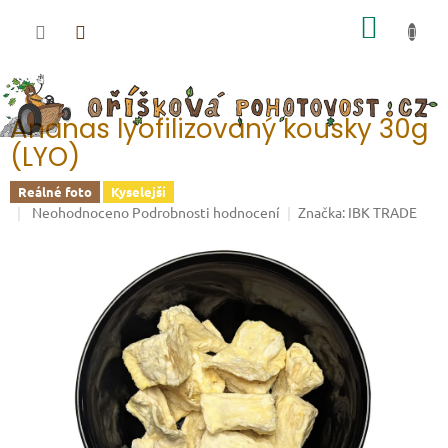
Přejít na obsah
NÁKUP
Ananas lyofilizovaný kousky 30g
(LYO)
Reálné foto
Kyselejší
Průměrné hodnocení produktu je 0,0 z 5 hvězdiček.
Neohodnoceno
Podrobnosti hodnocení
Značka:
IBK TRADE