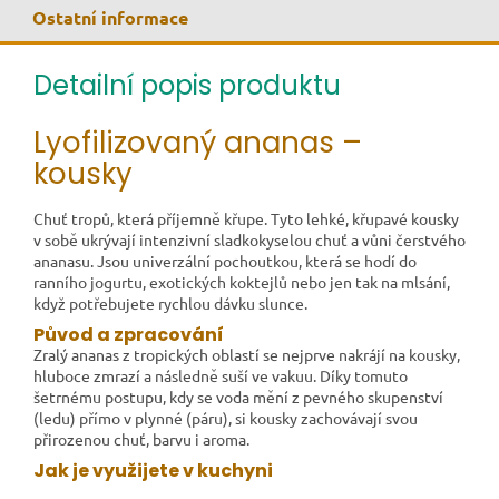
Ostatní informace
Detailní popis produktu
Lyofilizovaný ananas –
kousky
Chuť tropů, která příjemně křupe. Tyto lehké, křupavé kousky
v sobě ukrývají intenzivní sladkokyselou chuť a vůni čerstvého
ananasu. Jsou univerzální pochoutkou, která se hodí do
ranního jogurtu, exotických koktejlů nebo jen tak na mlsání,
když potřebujete rychlou dávku slunce.
Původ a zpracování
Zralý ananas z tropických oblastí se nejprve nakrájí na kousky,
hluboce zmrazí a následně suší ve vakuu. Díky tomuto
šetrnému postupu, kdy se voda mění z pevného skupenství
(ledu) přímo v plynné (páru), si kousky zachovávají svou
přirozenou chuť, barvu i aroma.
Jak je využijete v kuchyni