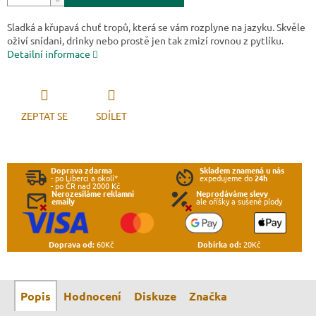
Sladká a křupavá chuť tropů, která se vám rozplyne na jazyku. Skvěle
oživí snídani, drinky nebo prostě jen tak zmizí rovnou z pytlíku.
Detailní informace
ZEPTAT SE
SDÍLET
Doprava zdarma
Skladem znamená u nás
- po Liberci a okolí*
expedujeme do
24h
- po ČR nad 2000 Kč
Nerozesíláme reklamní
Neprodáváme slevy
emaily
ale oříšky a sušené plody
Doprava od:
60Kč
Dobírka od:
20Kč
Popis
Hodnocení
Diskuze
Značka