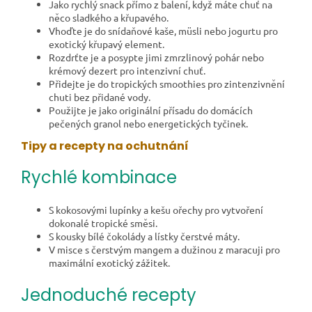
Jako rychlý snack přímo z balení, když máte chuť na
něco sladkého a křupavého.
Vhoďte je do snídaňové kaše, müsli nebo jogurtu pro
exotický křupavý element.
Rozdrťte je a posypte jimi zmrzlinový pohár nebo
krémový dezert pro intenzivní chuť.
Přidejte je do tropických smoothies pro zintenzivnění
chuti bez přidané vody.
Použijte je jako originální přísadu do domácích
pečených granol nebo energetických tyčinek.
Tipy a recepty na ochutnání
Rychlé kombinace
S kokosovými lupínky a kešu ořechy pro vytvoření
dokonalé tropické směsi.
S kousky bílé čokolády a lístky čerstvé máty.
V misce s čerstvým mangem a dužinou z maracuji pro
maximální exotický zážitek.
Jednoduché recepty