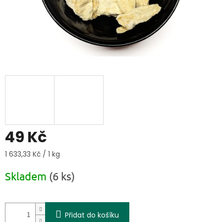
49 Kč
Měrná cena:
1 633,33 Kč / 1 kg
Skladem
(6 ks)
Přidat do košíku