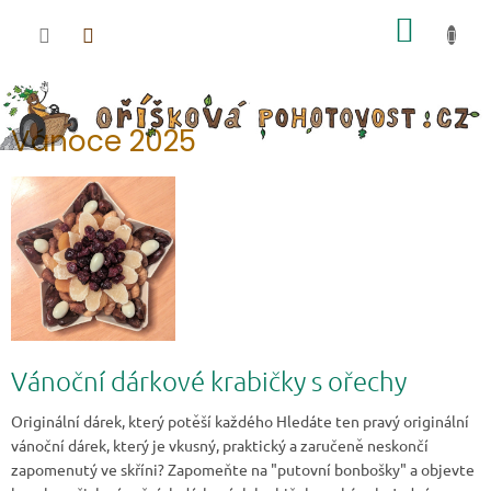
Přejít na obsah
NÁKUP
Vánoce 2025
Výpis článků
Vánoční dárkové krabičky s ořechy
Originální dárek, který potěší každého Hledáte ten pravý originální
vánoční dárek, který je vkusný, praktický a zaručeně neskončí
zapomenutý ve skříni? Zapomeňte na "putovní bonbošky" a objevte