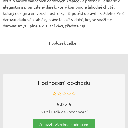
kouzlo našich vánočních dárkových krabiček a prkének. Jedná se o
elegantní a promyšlený dárek, který kombinuje lahodné chutě,
krásný design a univerzálnost, díky níž potěší opravdu každého. Proč
darovat dárkové krabičky právě letos? V době, kdy se snažíme
darovat smysluplné a kvalitní věci, představují...
1
položek celkem
Ovládací prvky výp
Zápatí
Hodnocení obchodu
⭐⭐⭐⭐⭐
5.0 z 5
Na základě 276 hodnocení
Zobrazit všechna hodnocení