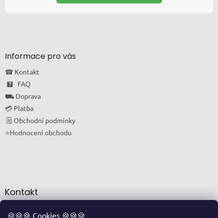
Informace pro vás
☎ Kontakt
🯄 FAQ
⛟ Doprava
💳 Platba
🗒 Obchodní podmínky
⭐Hodnocení obchodu
Kontakt
info
@
oriskovapohotovost.cz
🍪🍪🍪 Cookies 🍪🍪🍪