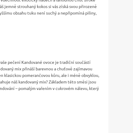
áš jemně strouhaný kokos si vás získá svou přirozeně
vyššímu obsahu tuku není suchý a nepřipomíná piliny,
aše pečení Kandované ovoce je tradiční součástí
dovaný mix přináší barevnou a chuťově zajímavou
jen klasickou pomerančovou kůru, ale i méně obvyklou,
sahuje náš kandovaný mix? Základem této směsi jsou
andování – pomalým vařením v cukrovém nálevu, který