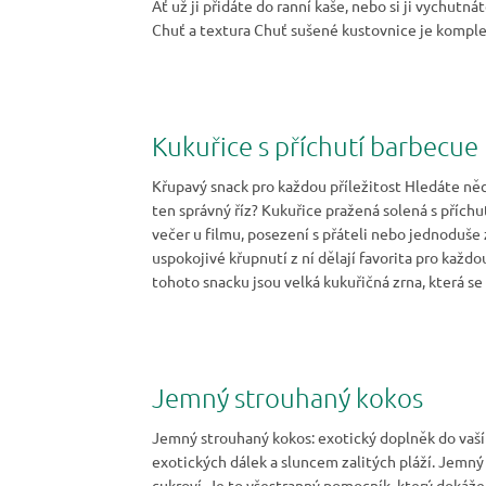
Ať už ji přidáte do ranní kaše, nebo si ji vychutn
Chuť a textura Chuť sušené kustovnice je komplexn
Kukuřice s příchutí barbecue
Křupavý snack pro každou příležitost Hledáte něc
ten správný říz? Kukuřice pražená solená s příchu
večer u filmu, posezení s přáteli nebo jednoduše
uspokojivé křupnutí z ní dělají favorita pro každ
tohoto snacku jsou velká kukuřičná zrna, která s
Jemný strouhaný kokos
Jemný strouhaný kokos: exotický doplněk do vaš
exotických dálek a sluncem zalitých pláží. Jemný 
cukroví. Je to všestranný pomocník, který dokáž