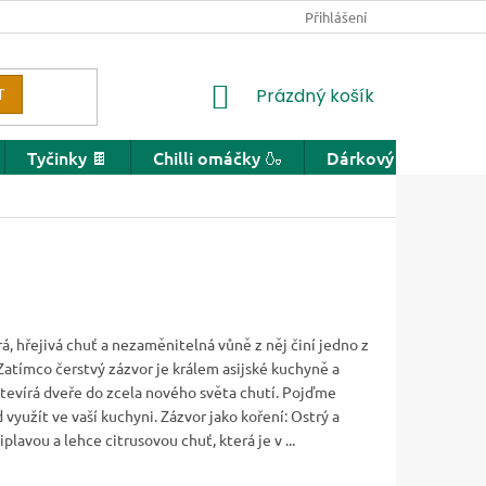
Přihlášení
NÁKUPNÍ KOŠÍK
T
Prázdný košík
Tyčinky 🍫
Chilli omáčky 🍶
Dárkový poukaz
rá, hřejivá chuť a nezaměnitelná vůně z něj činí jedno z
Zatímco čerstvý zázvor je králem asijské kuchyně a
tevírá dveře do zcela nového světa chutí. Pojďme
 využít ve vaší kuchyni. Zázvor jako koření: Ostrý a
lavou a lehce citrusovou chuť, která je v ...