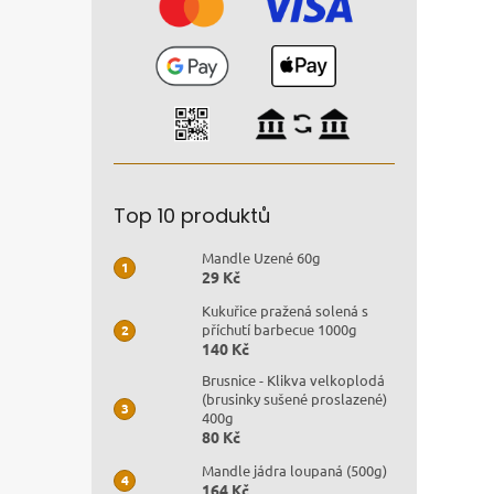
Top 10 produktů
Mandle Uzené 60g
29 Kč
Kukuřice pražená solená s
příchutí barbecue 1000g
140 Kč
Brusnice - Klikva velkoplodá
(brusinky sušené proslazené)
400g
80 Kč
Mandle jádra loupaná (500g)
164 Kč