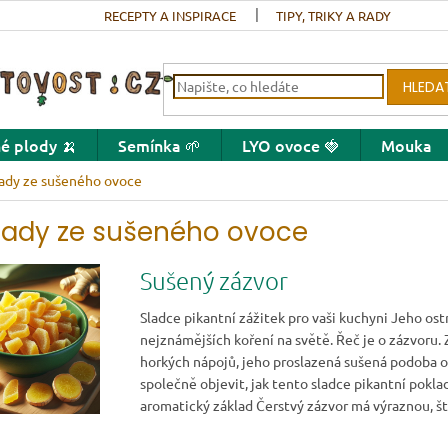
RECEPTY A INSPIRACE
TIPY, TRIKY A RADY
HLEDA
é plody 🍌
Semínka 🌱
LYO ovoce 🍓
Mouka
ady ze sušeného ovoce
lady ze sušeného ovoce
s článků
Sušený zázvor
Sladce pikantní zážitek pro vaši kuchyni Jeho ost
nejznámějších koření na světě. Řeč je o zázvoru. 
horkých nápojů, jeho proslazená sušená podoba o
společně objevit, jak tento sladce pikantní poklad
aromatický základ Čerstvý zázvor má výraznou, štip