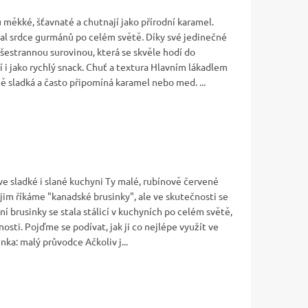
u měkké, šťavnaté a chutnají jako přírodní karamel.
kal srdce gurmánů po celém světě. Díky své jedinečné
všestrannou surovinou, která se skvěle hodí do
i jako rychlý snack. Chuť a textura Hlavním lákadlem
ně sladká a často připomíná karamel nebo med. ...
 ve sladké i slané kuchyni Ty malé, rubínově červené
jim říkáme "kanadské brusinky", ale ve skutečnosti se
ní brusinky se stala stálicí v kuchyních po celém světě,
nosti. Pojďme se podívat, jak ji co nejlépe využít ve
inka: malý průvodce Ačkoliv j...