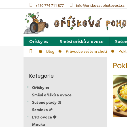
Přejít na obsah
+420 774 711 877
info@oriskovapohotovost.cz
Oříšky 🥜
Směsi oříšků a ovoce
Sušen
Domů
Blog
Průvodce světem chutí
Pokl
Postranní panel
Pok
Přeskočit kategorie
Kategorie
Výpi
Oříšky 🥜
Směsi oříšků a ovoce
Sušené plody 🍌
Semínka 🌱
LYO ovoce 🍓
Mouka