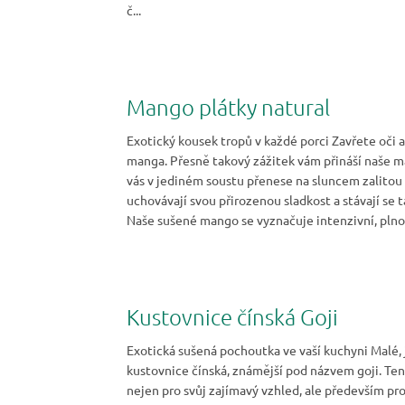
č...
Mango plátky natural
Exotický kousek tropů v každé porci Zavřete oči 
manga. Přesně takový zážitek vám přináší naše ma
vás v jediném soustu přenese na sluncem zalitou 
uchovávají svou přirozenou sladkost a stávají se
Naše sušené mango se vyznačuje intenzivní, plnou 
Kustovnice čínská Goji
Exotická sušená pochoutka ve vaší kuchyni Malé, 
kustovnice čínská, známější pod názvem goji. Ten
nejen pro svůj zajímavý vzhled, ale především pro