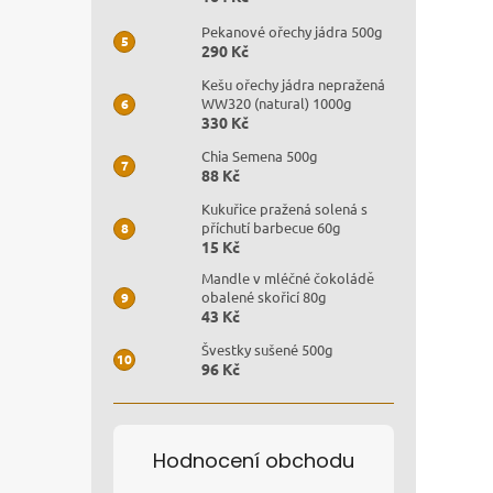
Pekanové ořechy jádra 500g
290 Kč
Kešu ořechy jádra nepražená
WW320 (natural) 1000g
330 Kč
Chia Semena 500g
88 Kč
Kukuřice pražená solená s
příchutí barbecue 60g
15 Kč
Mandle v mléčné čokoládě
obalené skořicí 80g
43 Kč
Švestky sušené 500g
96 Kč
Hodnocení obchodu