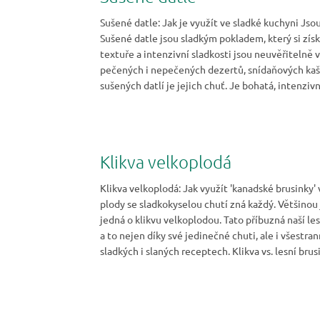
Sušené datle: Jak je využít ve sladké kuchyni Jso
Sušené datle jsou sladkým pokladem, který si zís
textuře a intenzivní sladkosti jsou neuvěřitelně 
pečených i nepečených dezertů, snídaňových kaší 
sušených datlí je jejich chuť. Je bohatá, intenziv
Klikva velkoplodá
Klikva velkoplodá: Jak využít 'kanadské brusinky'
plody se sladkokyselou chutí zná každý. Většinou 
jedná o klikvu velkoplodou. Tato příbuzná naší les
a to nejen díky své jedinečné chuti, ale i všestran
sladkých i slaných receptech. Klikva vs. lesní brus