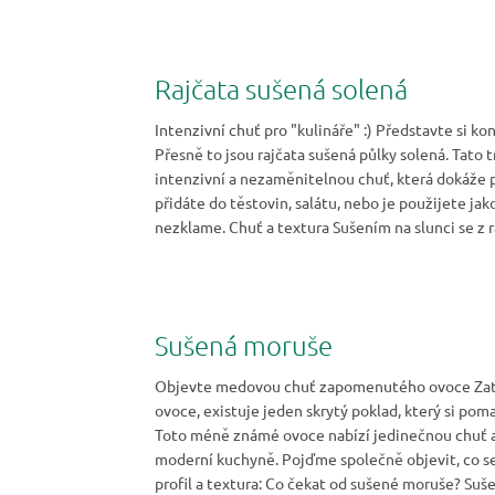
Rajčata sušená solená
Intenzivní chuť pro "kulináře" :) Představte si k
Přesně to jsou rajčata sušená půlky solená. Tato 
intenzivní a nezaměnitelnou chuť, která dokáže p
přidáte do těstovin, salátu, nebo je použijete jak
nezklame. Chuť a textura Sušením na slunci se z r
Sušená moruše
Objevte medovou chuť zapomenutého ovoce Zatímc
ovoce, existuje jeden skrytý poklad, který si pom
Toto méně známé ovoce nabízí jedinečnou chuť a t
moderní kuchyně. Pojďme společně objevit, co se
profil a textura: Co čekat od sušené moruše? Suše