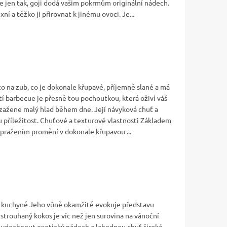
áte jen tak, goji dodá vašim pokrmům originální nádech.
í a těžko ji přirovnat k jinému ovoci. Je...
o na zub, co je dokonale křupavé, příjemně slané a má
tí barbecue je přesně tou pochoutkou, která oživí váš
 zažene malý hlad během dne. Její návyková chuť a
ou příležitost. Chuťové a texturové vlastnosti Základem
e pražením promění v dokonale křupavou ...
í kuchyně Jeho vůně okamžitě evokuje představu
strouhaný kokos je víc než jen surovina na vánoční
e vdechnout exotický nádech a lahodnou chuť široké