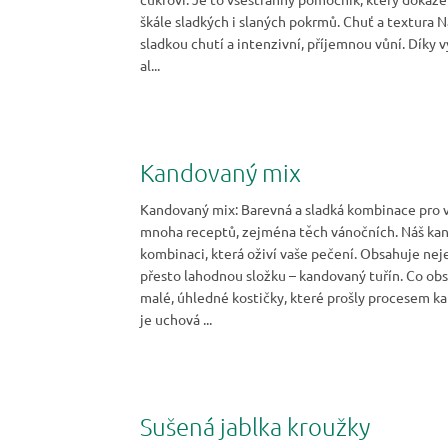
škále sladkých i slaných pokrmů. Chuť a textura N
sladkou chutí a intenzivní, příjemnou vůní. Díky 
al...
Kandovaný mix
Kandovaný mix: Barevná a sladká kombinace pro v
mnoha receptů, zejména těch vánočních. Náš kan
kombinaci, která oživí vaše pečení. Obsahuje ne
přesto lahodnou složku – kandovaný tuřín. Co ob
malé, úhledné kostičky, které prošly procesem k
je uchová ...
Sušená jablka kroužky