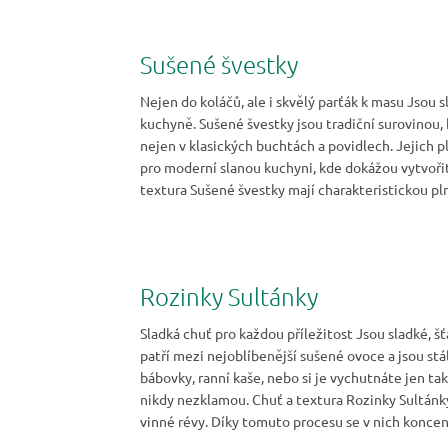
Sušené švestky
Nejen do koláčů, ale i skvělý parťák k masu Jsou 
kuchyně. Sušené švestky jsou tradiční surovinou, 
nejen v klasických buchtách a povidlech. Jejich pl
pro moderní slanou kuchyni, kde dokážou vytvoři
textura Sušené švestky mají charakteristickou pl
Rozinky Sultánky
Sladká chuť pro každou příležitost Jsou sladké, 
patří mezi nejoblíbenější sušené ovoce a jsou stá
bábovky, ranní kaše, nebo si je vychutnáte jen tak
nikdy nezklamou. Chuť a textura Rozinky Sultánk
vinné révy. Díky tomuto procesu se v nich koncent