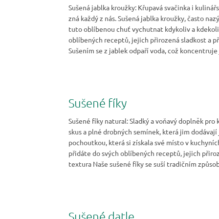
Sušená jablka kroužky: Křupavá svačinka i kulin
zná každý z nás. Sušená jablka kroužky, často nazý
tuto oblíbenou chuť vychutnat kdykoliv a kdekoliv.
oblíbených receptů, jejich přirozená sladkost a 
Sušením se z jablek odpaří voda, což koncentruje 
Sušené fíky
Sušené fíky natural: Sladký a voňavý doplněk pr
skus a plné drobných semínek, která jim dodávají
pochoutkou, která si získala své místo v kuchyníc
přidáte do svých oblíbených receptů, jejich přir
textura Naše sušené fíky se suší tradičním způsob
Sušené datle