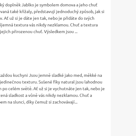
ářský doplněk Jablko je symbolem domova a jeho chuť
vaná také křížaly, představují jednoduchý způsob, jak si
 Ať už si je dáte jen tak, nebo je přidáte do svých
příjemná textura vás nikdy nezklamou. Chuť a textura
jejich přirozenou chuť. Výsledkem jsou ...
o každou kuchyni Jsou jemně sladké jako med, měkké na
 jedinečnou texturu. Sušené fíky natural jsou lahodnou
h po celém světě. Ať už si je vychutnáte jen tak, nebo je
ozená sladkost a vůně vás nikdy nezklamou. Chuť a
em na slunci, díky čemuž si zachovávají...