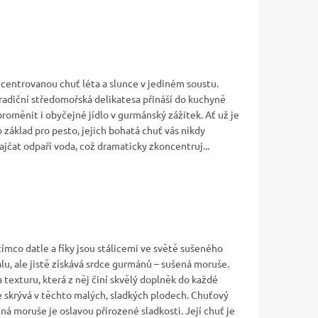
oncentrovanou chuť léta a slunce v jediném soustu.
tradiční středomořská delikatesa přináší do kuchyně
roměnit i obyčejné jídlo v gurmánský zážitek. Ať už je
o základ pro pesto, jejich bohatá chuť vás nikdy
ajčat odpaří voda, což dramaticky zkoncentruj...
o datle a fíky jsou stálicemi ve světě sušeného
alu, ale jistě získává srdce gurmánů – sušená moruše.
exturu, která z něj činí skvělý doplněk do každé
 skrývá v těchto malých, sladkých plodech. Chuťový
ná moruše je oslavou přirozené sladkosti. Její chuť je