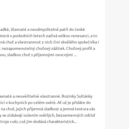
sladké, šťavnaté a neodmyslitelně patří do české
která v posledních letech zažívá velkou renesanci, a to
ná chuť a všestrannost z nich činí skvělého společníka i
t nezapomenutelný chuťový zážitek. Chuťový profil a
nou, sladkou chuť s příjemnými ovocnými ...
šťavnaté a neuvěřitelně všestranné. Rozinky Sultánky
licí v kuchyních po celém světě. Ať už je přidáte do
 na chuť, jejich příjemná sladkost a jemná textura vás
y se získávají sušením světlých, bezsemenných odrůd
ruje cukr, což jim dodává charakteristick...