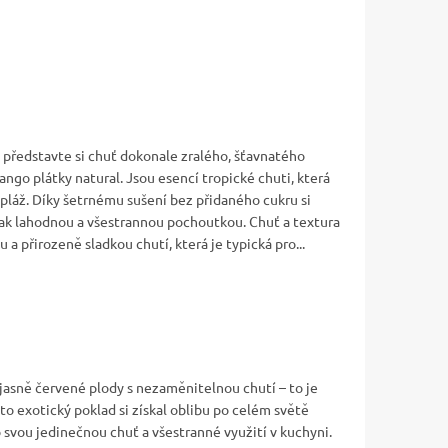
a představte si chuť dokonale zralého, šťavnatého
ngo plátky natural. Jsou esencí tropické chuti, která
pláž. Díky šetrnému sušení bez přidaného cukru si
 tak lahodnou a všestrannou pochoutkou. Chuť a textura
a přirozeně sladkou chutí, která je typická pro...
jasně červené plody s nezaměnitelnou chutí – to je
to exotický poklad si získal oblibu po celém světě
 svou jedinečnou chuť a všestranné využití v kuchyni.