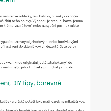
ečení
 vanilkové rohlíčky, raw kuličky, pusinky i vánoční
ošíčků) nebo polevy. Výhodou je stabilní barva, jemná
ého krému „na růžovo” nebo na sypání pusinek místo
t zasypáním barevnými jahodovými nebo borůvkovými
při vrstvení do skleničkových dezertů. Syté barvy
ut – vzniknou originální jedlé „drahokamy” do
k z malin nebo jahod můžete přimíchat přímo do
ení, DIY tipy, barevné
uliček a prášků potěší jako malý dárek na mikulášskou,
čokoládových kousků jsou vhodné na vánoční trhy, oslavy