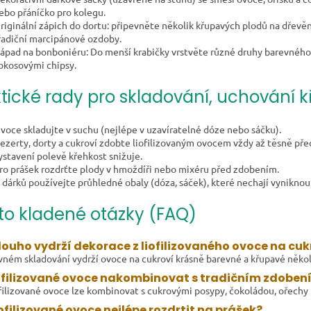
ebo přáníčko pro kolegu.
riginální zápich do dortu: připevněte několik křupavých plodů na dřevěn
radiční marcipánové ozdoby.
ápad na bonboniéru: Do menší krabičky vrstvěte různé druhy barevnéh
okosovými chipsy.
tické rady pro skladování, uchování k
voce skladujte v suchu (nejlépe v uzavíratelné dóze nebo sáčku).
ezerty, dorty a cukroví zdobte liofilizovaným ovocem vždy až těsně př
ystavení polevě křehkost snižuje.
ro prášek rozdrťte plody v hmoždíři nebo mixéru před zdobením.
 dárků používejte průhledné obaly (dóza, sáček), které nechají vyniknou
to kladené otázky (FAQ)
louho vydrží dekorace z liofilizovaného ovoce na cuk
vném skladování vydrží ovoce na cukroví krásně barevné a křupavé několi
iofilizované ovoce nakombinovat s tradičním zdoben
filizované ovoce lze kombinovat s cukrovými posypy, čokoládou, ořechy i 
iofilizované ovoce nejlépe rozdrtit na prášek?