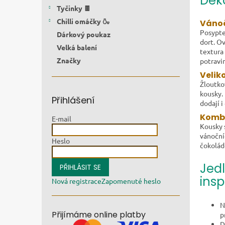
Deko
Tyčinky 🍫
Chilli omáčky 🍶
Vánoč
Posypte
Dárkový poukaz
dort. O
Velká balení
textura
Značky
potravi
Velik
Žloutko
kousky.
Přihlášení
dodají 
Kombi
E-mail
Kousky
vánoční
Heslo
čokolád
Jedl
PŘIHLÁSIT SE
insp
Nová registrace
Zapomenuté heslo
N
Přijímáme online platby
p
D