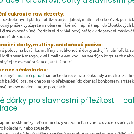
race na cukroví, dorty a slavnostní p
ní cukroví a raw dezerty:
 rozdrobenými plátky liofilizovaných jahod, malin nebo borůvek perníčky,
vocný prášek využijete na obarvení krémů, náplní (např. do žloutkových k
 i čistá ovocná vůně. Perfektní tip: Malinový prášek k dobarvení máslov
nářské dekorace.
onoční dorty, muffiny, snídaňové pečivo:
vé polevy na beránka, muffiny a velikonoční dorty získají finální efek
 Liofilizované mango, kiwi i maliny vyniknou na světlých korpusech nebo 
i obyčejné ovesné sušence jarní „šmrnc”.
nace s čokoládou:
 sušených
malin
či
jahod
namočte do rozehřáté čokolády a nechte ztuhno
ch balíčků, pralinek nebo jako překvapení do domácí bonboniéry. Práše
ové polevy na dortu nebo pracnách.
é dárky pro slavnostní příležitost – bal
irace
aplněné skleničky nebo mini dózy vrstvami barevného ovoce, ovocných k
ro koledníky nebo sousedy.
ekorativní dárkové sáčky (uzavřené na stuhu) se směsí ovoce, oříšků a 