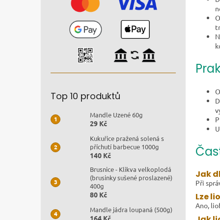
n
O
t
N
k
Prak
O
Top 10 produktů
D
v
Mandle Uzené 60g
P
29 Kč
U
Kukuřice pražená solená s
příchutí barbecue 1000g
Čas
140 Kč
Brusnice - Klikva velkoplodá
Jak d
(brusinky sušené proslazené)
Při sprá
400g
80 Kč
Lze l
Ano, lio
Mandle jádra loupaná (500g)
Jak l
164 Kč