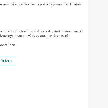
é nádobě a používejte dle potřeby přímo před finálním
em, jednoduchostí použití i kreativními možnostmi. Ať
filizovaným ovocem vždy vykouzlíte slavnostní a
nostní den.
 ČLÁNEK