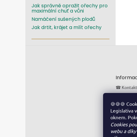
Jak správně opražit ořechy pro
maximální chuť a vůni
Namáčení sušených plodů
Jak drtit, krájet a mlít ořechy
Zápatí
Informac
☎ Kontak
🯄 FAQ
⛟ Doprav
🍪🍪🍪 Cook
Legislativa
💳 Platba
oknem. Poku
🗒 Obchod
Cookies pou
⭐Hodnocen
webu a díky