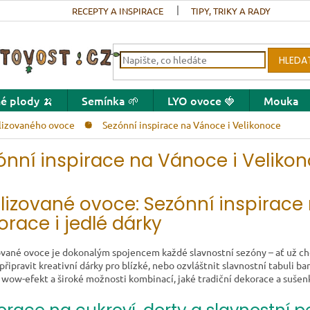
RECEPTY A INSPIRACE
TIPY, TRIKY A RADY
HLEDA
é plody 🍌
Semínka 🌱
LYO ovoce 🍓
Mouka
ilizovaného ovoce
Sezónní inspirace na Vánoce i Velikonoce
ónní inspirace na Vánoce i Veliko
filizované ovoce: Sezónní inspirac
orace i jedlé dárky
zované ovoce je dokonalým spojencem každé slavnostní sezóny – ať už ch
připravit kreativní dárky pro blízké, nebo ozvláštnit slavnostní tabuli b
í wow-efekt a široké možnosti kombinací, jaké tradiční dekorace a suše