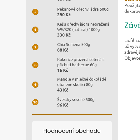
Použijt
Pekanové ořechy jádra 500g
dekorov
290 Kč
Záv
Kešu ořechy jádra nepražená
WW320 (natural) 1000g
330 Kč
Liofili
Chia Semena 500g
už vytvá
88 Kč
zdravěj
Objevte
Kukuřice pražená solená s
příchutí barbecue 60g
15 Kč
Mandle v mléčné čokoládě
obalené skořicí 80g
43 Kč
Švestky sušené 500g
96 Kč
Hodnocení obchodu