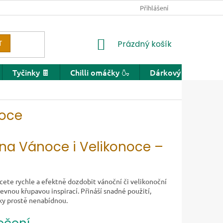
Přihlášení
NÁKUPNÍ KOŠÍK
T
Prázdný košík
Tyčinky 🍫
Chilli omáčky 🍶
Dárkový poukaz
noce
e na Vánoce i Velikonoce –
cete rychle a efektně dozdobit vánoční či velikonoční
arevnou křupavou inspirací. Přináší snadné použití,
nky prostě nenabídnou.