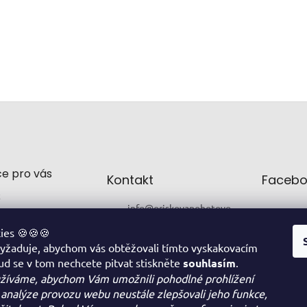
e pro vás
Kontakt
Facebo
t
info
@
oriskovapohotovo
st.cz
a
ies 🍪🍪🍪
+420 774 711 877
 vyžaduje, abychom vás obtěžovali tímto vyskakovacím
FACEBOOK
d se v tom nechcete pitvat stiskněte
souhlasím
.
ní podmínky
žíváme, abychom Vám umožnili pohodlné prohlížení
í obchodu
 analýze provozu webu neustále zlepšovali jeho funkce,