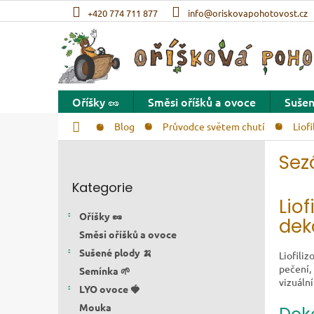
Přejít na obsah
+420 774 711 877
info@oriskovapohotovost.cz
Oříšky 🥜
Směsi oříšků a ovoce
Sušen
Domů
Blog
Průvodce světem chutí
Liof
Postranní panel
Sez
Přeskočit kategorie
Kategorie
Lio
Oříšky 🥜
dek
Směsi oříšků a ovoce
Sušené plody 🍌
Liofili
pečení, 
Semínka 🌱
vizuáln
LYO ovoce 🍓
Mouka