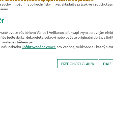
e suchý hmoždíř nebo kuchyňský mixér, skladujte prášek ve vzduchotěsn
áním.
ěr
zované ovoce vás během Vánoc i Velikonoc překvapí svým barevným efekt
říte jedlé dárky, dekorujete cukroví nebo pečete originální dorty, s lio
ší výsledek během pár minut.
 naši nabídku
liofilizovaného ovoce
pro Vánoce, Velikonoce i každý slav
PŘEDCHOZÍ ČLÁNEK
DALŠÍ