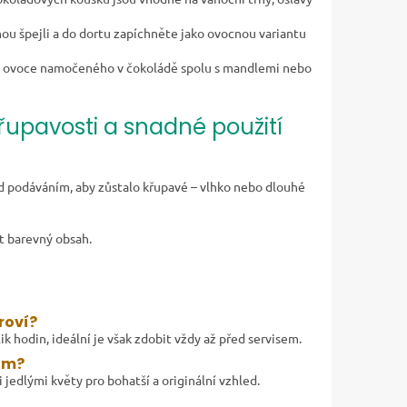
ou špejli a do dortu zapíchněte jako ovocnou variantu
o ovoce namočeného v čokoládě spolu s mandlemi nebo
řupavosti a snadné použití
ed podáváním, aby zůstalo křupavé – vlhko nebo dlouhé
t barevný obsah.
roví?
k hodin, ideální je však zdobit vždy až před servisem.
ím?
jedlými květy pro bohatší a originální vzhled.