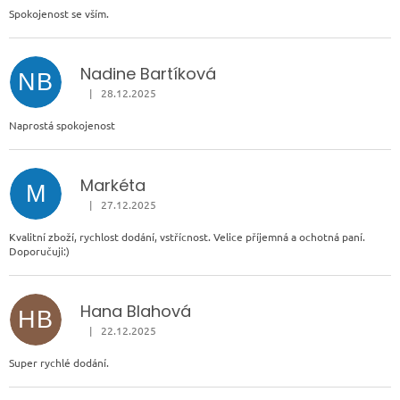
Spokojenost se vším.
Nadine Bartíková
NB
|
28.12.2025
Hodnocení obchodu je 5 z 5 hvězdiček.
Naprostá spokojenost
Markéta
M
|
27.12.2025
Hodnocení obchodu je 5 z 5 hvězdiček.
Kvalitní zboží, rychlost dodání, vstřícnost. Velice příjemná a ochotná paní.
Doporučuji:)
Hana Blahová
HB
|
22.12.2025
Hodnocení obchodu je 5 z 5 hvězdiček.
Super rychlé dodání.