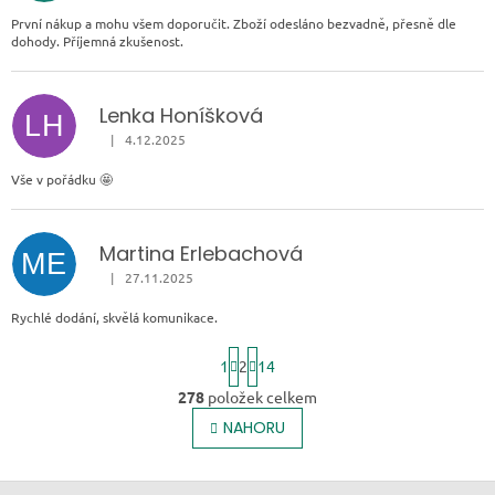
První nákup a mohu všem doporučit. Zboží odesláno bezvadně, přesně dle
dohody. Příjemná zkušenost.
Lenka Honíšková
LH
|
4.12.2025
Hodnocení obchodu je 5 z 5 hvězdiček.
Vše v pořádku 🤩
Martina Erlebachová
ME
|
27.11.2025
Hodnocení obchodu je 5 z 5 hvězdiček.
Rychlé dodání, skvělá komunikace.
Stránkování
1
2
14
278
položek celkem
Ovládací prvky výp
NAHORU
Zápatí