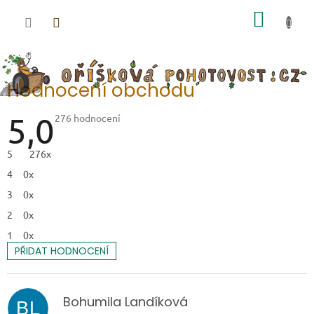
Přejít na obsah
NÁKUP
Hodnocení obchodu
5,0
Průměrné hodnocení obchodu je 5,0 z 5 hvězdiček.
276 hodnocení
5
276x
4
0x
3
0x
2
0x
1
0x
PŘIDAT HODNOCENÍ
Výpis hodnocení
Bohumila Landíková
BL