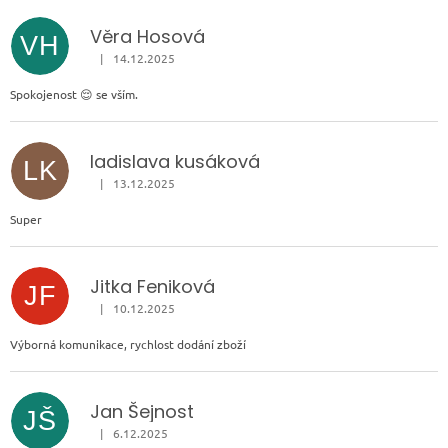
Věra Hosová
VH
|
14.12.2025
Hodnocení obchodu je 5 z 5 hvězdiček.
Spokojenost 😌 se vším.
ladislava kusáková
LK
|
13.12.2025
Hodnocení obchodu je 5 z 5 hvězdiček.
Super
Jitka Feniková
JF
|
10.12.2025
Hodnocení obchodu je 5 z 5 hvězdiček.
Výborná komunikace, rychlost dodání zboží
Jan Šejnost
JŠ
|
6.12.2025
Hodnocení obchodu je 5 z 5 hvězdiček.