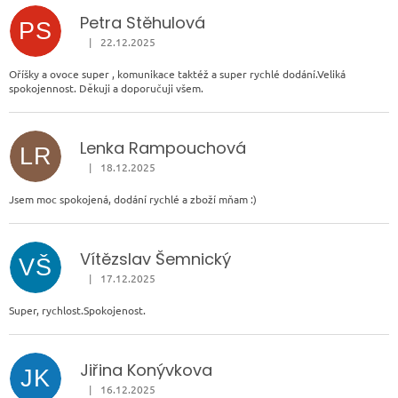
Petra Stěhulová
PS
|
22.12.2025
Hodnocení obchodu je 5 z 5 hvězdiček.
Oříšky a ovoce super , komunikace taktéž a super rychlé dodání.Veliká
spokojennost. Děkuji a doporučuji všem.
Lenka Rampouchová
LR
|
18.12.2025
Hodnocení obchodu je 5 z 5 hvězdiček.
Jsem moc spokojená, dodání rychlé a zboží mňam :)
Vítězslav Šemnický
VŠ
|
17.12.2025
Hodnocení obchodu je 5 z 5 hvězdiček.
Super, rychlost.Spokojenost.
Jiřina Konývkova
JK
|
16.12.2025
Hodnocení obchodu je 5 z 5 hvězdiček.