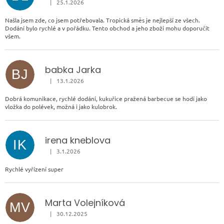
|
25.1.2026
Hodnocení obchodu je 5 z 5 hvězdiček.
Našla jsem zde, co jsem potřebovala. Tropická směs je nejlepší ze všech.
Dodání bylo rychlé a v pořádku. Tento obchod a jeho zboží mohu doporučit
všem.
babka Jarka
BJ
|
13.1.2026
Hodnocení obchodu je 5 z 5 hvězdiček.
Dobrá komunikace, rychlé dodání, kukuřice pražená barbecue se hodí jako
vložka do polévek, možná i jako kulobrok.
irena kneblova
IK
|
3.1.2026
Hodnocení obchodu je 5 z 5 hvězdiček.
Rychlé vyřízení super
Marta Volejníková
MV
|
30.12.2025
Hodnocení obchodu je 5 z 5 hvězdiček.