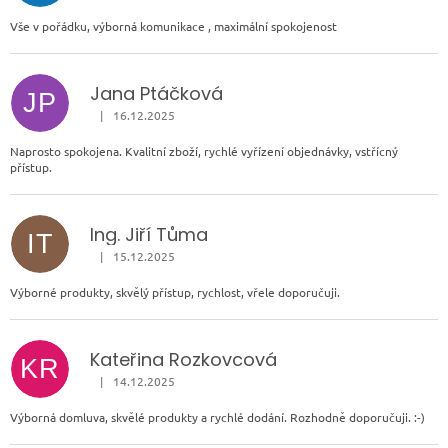
Vše v pořádku, výborná komunikace , maximální spokojenost
Jana Ptáčková
JP
|
16.12.2025
Hodnocení obchodu je 5 z 5 hvězdiček.
Naprosto spokojena. Kvalitní zboží, rychlé vyřízení objednávky, vstřícný
přístup.
Ing. Jiří Tůma
IT
|
15.12.2025
Hodnocení obchodu je 5 z 5 hvězdiček.
Výborné produkty, skvělý přístup, rychlost, vřele doporučuji.
Kateřina Rozkovcová
KR
|
14.12.2025
Hodnocení obchodu je 5 z 5 hvězdiček.
Výborná domluva, skvělé produkty a rychlé dodání. Rozhodně doporučuji. :-)