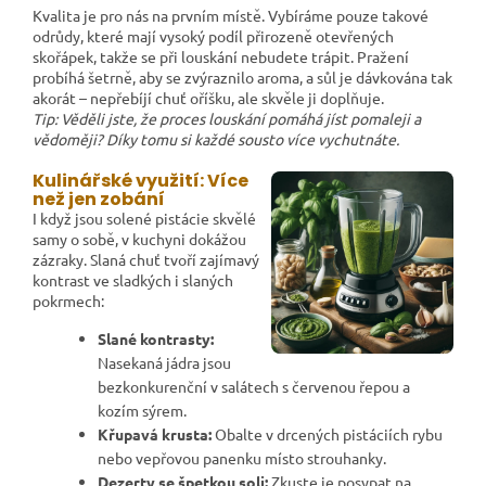
Kvalita je pro nás na prvním místě. Vybíráme pouze takové
odrůdy, které mají vysoký podíl přirozeně otevřených
skořápek, takže se při louskání nebudete trápit. Pražení
probíhá šetrně, aby se zvýraznilo aroma, a sůl je dávkována tak
akorát – nepřebíjí chuť oříšku, ale skvěle ji doplňuje.
Tip: Věděli jste, že proces louskání pomáhá jíst pomaleji a
vědoměji? Díky tomu si každé sousto více vychutnáte.
Kulinářské využití: Více
než jen zobání
I když jsou solené pistácie skvělé
samy o sobě, v kuchyni dokážou
zázraky. Slaná chuť tvoří zajímavý
kontrast ve sladkých i slaných
pokrmech:
Slané kontrasty:
Nasekaná jádra jsou
bezkonkurenční v salátech s červenou řepou a
kozím sýrem.
Křupavá krusta:
Obalte v drcených pistáciích rybu
nebo vepřovou panenku místo strouhanky.
Dezerty se špetkou soli:
Zkuste je posypat na