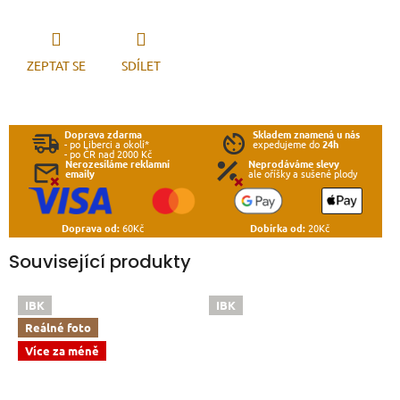
ZEPTAT SE
SDÍLET
Doprava zdarma
Skladem znamená u nás
- po Liberci a okolí*
expedujeme do
24h
- po ČR nad 2000 Kč
Nerozesíláme reklamní
Neprodáváme slevy
emaily
ale oříšky a sušené plody
Doprava od:
60Kč
Dobírka od:
20Kč
Související produkty
IBK
IBK
Reálné foto
Více za méně