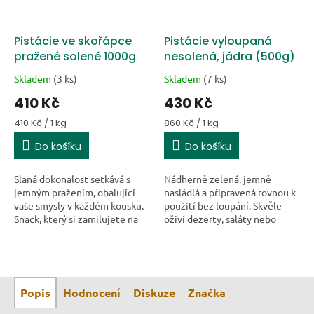
Pistácie ve skořápce
Pistácie vyloupaná
pražené solené 1000g
nesolená, jádra (500g)
Skladem
(3 ks)
Skladem
(7 ks)
410 Kč
430 Kč
Měrná cena:
Měrná cena:
410 Kč / 1 kg
860 Kč / 1 kg
Do košíku
Do košíku
Slaná dokonalost setkává s
Nádherně zelená, jemně
jemným pražením, obalující
nasládlá a připravená rovnou k
vaše smysly v každém kousku.
použití bez loupání. Skvěle
Snack, který si zamilujete na
oživí dezerty, saláty nebo
první ochutnání!
prostě jen tak zmizí při
sledování seriálu.
Popis
Hodnocení
Diskuze
Značka