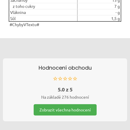
Sacharidy
15 g
z toho cukry
7 g
Vláknina
- g
Sůl
1,5 g
#ChybyVTextu#
Zápatí
Hodnocení obchodu
⭐⭐⭐⭐⭐
5.0 z 5
Na základě 276 hodnocení
Zobrazit všechna hodnocení