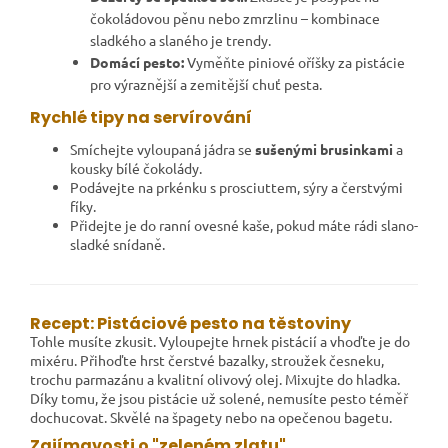
čokoládovou pěnu nebo zmrzlinu – kombinace
sladkého a slaného je trendy.
Domácí pesto:
Vyměňte piniové oříšky za pistácie
pro výraznější a zemitější chuť pesta.
Rychlé tipy na servírování
Smíchejte vyloupaná jádra se
sušenými brusinkami
a
kousky bílé čokolády.
Podávejte na prkénku s prosciuttem, sýry a čerstvými
fíky.
Přidejte je do ranní ovesné kaše, pokud máte rádi slano-
sladké snídaně.
Recept: Pistáciové pesto na těstoviny
Tohle musíte zkusit. Vyloupejte hrnek pistácií a vhoďte je do
mixéru. Přihoďte hrst čerstvé bazalky, stroužek česneku,
trochu parmazánu a kvalitní olivový olej. Mixujte do hladka.
Díky tomu, že jsou pistácie už solené, nemusíte pesto téměř
dochucovat. Skvělé na špagety nebo na opečenou bagetu.
Zajímavosti o "zeleném zlatu"