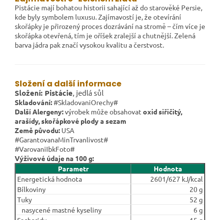
Pistácie mají bohatou historii sahající až do starověké Persie,
kde byly symbolem luxusu. Zajímavostí je, že otevírání
skořápky je přirozený proces dozrávání na stromě – čím více je
skořápka otevřená, tím je oříšek zralejší a chutnější. Zelená
barva jádra pak značí vysokou kvalitu a čerstvost.
Složení a další informace
Složení:
Pistácie
, jedlá sůl
Skladování:
#SkladovaniOrechy#
Další Alergeny:
výrobek může obsahovat
oxid siřičitý,
arašídy, skořápkové plody a sezam
Země původu:
USA
#GarantovanaMinTrvanlivost#
#VarovaniIbkFoto#
Výživové údaje na 100 g:
Parametr
Hodnota
Energetická hodnota
2601/627 kJ/kcal
Bílkoviny
20 g
Tuky
52 g
nasycené mastné kyseliny
6 g