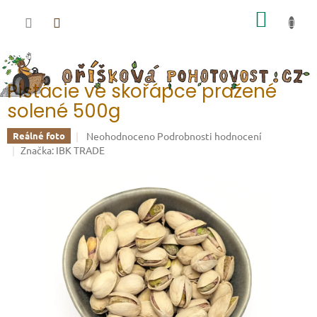
Přejít na obsah
NÁKUP
Pistácie ve skořápce pražené
solené 500g
Průměrné hodnocení produktu je 0,0 z 5 hvězdiček.
Neohodnoceno
Podrobnosti hodnocení
Reálné foto
Značka:
IBK TRADE