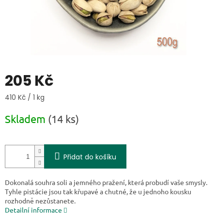
205 Kč
Měrná cena:
410 Kč / 1 kg
Skladem
(14 ks)
Přidat do košíku
Dokonalá souhra soli a jemného pražení, která probudí vaše smysly.
Tyhle pistácie jsou tak křupavé a chutné, že u jednoho kousku
rozhodně nezůstanete.
Detailní informace