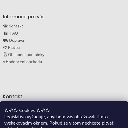
Informace pro vás
☎ Kontakt
🯄 FAQ
⛟ Doprava
💳 Platba
🗒 Obchodní podmínky
⭐Hodnocení obchodu
Kontakt
info
@
oriskovapohotovost.cz
🍪🍪🍪 Cookies 🍪🍪🍪
Legislativa vyžaduje, abychom vás obtěžovali tímto
+420 774 711 877
vyskakovacím oknem. Pokud se v tom nechcete pitvat
FACEBOOK