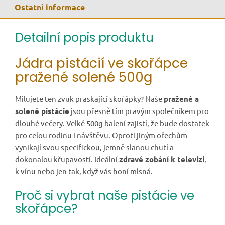
Ostatní informace
Detailní popis produktu
Jádra pistácií ve skořápce
pražené solené 500g
Milujete ten zvuk praskající skořápky? Naše
pražené a
solené pistácie
jsou přesně tím pravým společníkem pro
dlouhé večery. Velké 500g balení zajistí, že bude dostatek
pro celou rodinu i návštěvu. Oproti jiným ořechům
vynikají svou specifickou, jemně slanou chutí a
dokonalou křupavostí. Ideální
zdravé zobání k televizi
,
k vínu nebo jen tak, když vás honí mlsná.
Proč si vybrat naše pistácie ve
skořápce?