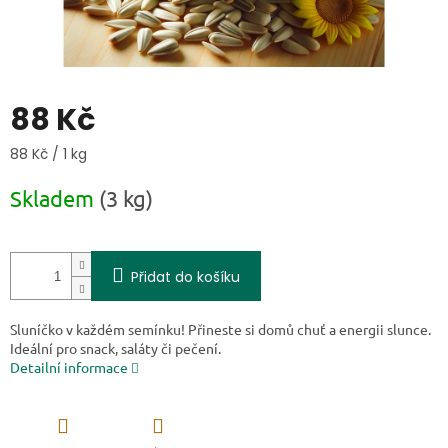
88 Kč
Měrná cena:
88 Kč / 1 kg
Skladem
(3 kg)
Přidat do košíku
Sluníčko v každém semínku! Přineste si domů chuť a energii slunce.
Ideální pro snack, saláty či pečení.
Detailní informace