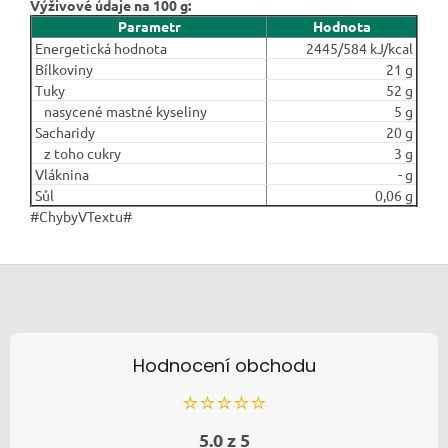
Výživové údaje na 100 g:
Parametr
Hodnota
Energetická hodnota
2445/584 kJ/kcal
Bílkoviny
21 g
Tuky
52 g
nasycené mastné kyseliny
5 g
Sacharidy
20 g
z toho cukry
3 g
Vláknina
- g
Sůl
0,06 g
#ChybyVTextu#
Zápatí
Hodnocení obchodu
⭐⭐⭐⭐⭐
5.0 z 5