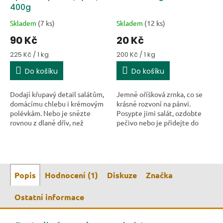
400g
Skladem
(7 ks)
Skladem
(12 ks)
90 Kč
20 Kč
Měrná cena:
Měrná cena:
225 Kč / 1 kg
200 Kč / 1 kg
Do košíku
Do košíku
Dodají křupavý detail salátům,
Jemně oříšková zrnka, co se
domácímu chlebu i krémovým
krásně rozvoní na pánvi.
polévkám. Nebo je snězte
Posypte jimi salát, ozdobte
rovnou z dlaně dřív, než
pečivo nebo je přidejte do
stihnete cokoliv uvařit.
asijských nudlí, zmizí z talíře
dřív, než čekáte.
Popis
Hodnocení (1)
Diskuze
Značka
Ostatní informace