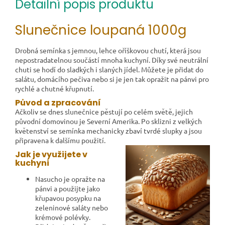
Detailní popis produktu
Slunečnice loupaná 1000g
Drobná semínka s jemnou, lehce oříškovou chutí, která jsou
nepostradatelnou součástí mnoha kuchyní. Díky své neutrální
chuti se hodí do sladkých i slaných jídel. Můžete je přidat do
salátu, domácího pečiva nebo si je jen tak opražit na pánvi pro
rychlé a chutné křupnutí.
Původ a zpracování
Ačkoliv se dnes slunečnice pěstují po celém světě, jejich
původní domovinou je Severní Amerika. Po sklizni z velkých
květenství se semínka mechanicky zbaví tvrdé slupky a jsou
připravena k dalšímu použití.
Jak je využijete v
kuchyni
Nasucho je opražte na
pánvi a použijte jako
křupavou posypku na
zeleninové saláty nebo
krémové polévky.