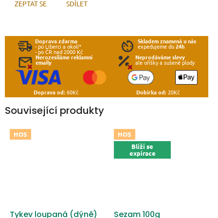
ZEPTAT SE
SDÍLET
Doprava zdarma
Skladem znamená u nás
- po Liberci a okolí*
expedujeme do
24h
- po ČR nad 2000 Kč
Nerozesíláme reklamní
Neprodáváme slevy
emaily
ale oříšky a sušené plody
Doprava od:
60Kč
Dobírka od:
20Kč
Související produkty
HOS
HOS
Blíží se
expirace
Tykev loupaná (dýně)
Sezam 100g