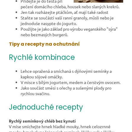
Přidejte je do těsta při
pečení domácího chleba, housek nebo slaných krekrů.
Jen tak rozházejte ptáčkům, ať mají také radost
Staňte se součástí vaší ranní granoly, müsli nebo je
jednoduše nasypte do jogurtu.
Použijte je jako základ pro výrobu veganského "sýra"
nebo bezmasých burgerů.
Tipy a recepty na ochutnání
Rychlé kombinace
Lehce opražená a smíchaná s dýňovými semínky a
kapkou sójové omáčky.
V misce s bílým jogurtem, medem a čerstvým ovocem.
Jako součást směsi s ořechy a sušenými plody pro
rychlou svačinu.
Jednoduché recepty
Rychlý semínkový chléb bez kynutí
V míse smíchejte hrnek hladké mouky, hrnek celozrnné