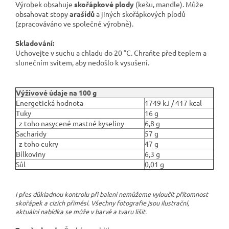
Výrobek obsahuje
skořápkové plody
(kešu, mandle). Může
obsahovat stopy
arašídů
a jiných skořápkových plodů
(zpracováváno ve společné výrobně).
Skladování:
Uchovejte v suchu a chladu do 20 °C. Chraňte před teplem a
slunečním svitem, aby nedošlo k vysušení.
Výživové údaje na 100 g
Energetická hodnota
1749 kJ / 417 kcal
Tuky
16 g
z toho nasycené mastné kyseliny
6,8 g
Sacharidy
57 g
z toho cukry
47 g
Bílkoviny
6,3 g
Sůl
0,01 g
I přes důkladnou kontrolu při balení nemůžeme vyloučit přítomnost
skořápek a cizích příměsí. Všechny fotografie jsou ilustrační,
aktuální nabídka se může v barvě a tvaru lišit.