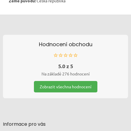
Země původu:
Česká republika
Zápatí
Hodnocení obchodu
⭐⭐⭐⭐⭐
5.0 z 5
Na základě 276 hodnocení
Zobrazit všechna hodnocení
Informace pro vás