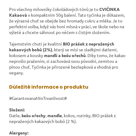
Pro všechny milovníky čokoládových tónů je tu
CVIČINKA
Kakaová
v kompaktním 50g balení. Tato tyčinka je důkazem,
že výrazná chuť se obejde bez hromady cukru a mléka. Je to
perfektní volba, když vás honí mlsná v práci, ve škole nebo na
výletě a chcete sáhnout po něčem s čistým složením.
Tajemstvím chuti je kvalitní
BIO prášek z nepražených
kakaových bobů (2%)
, který se mísí se sladkými datlemi,
kokosem a kousky
mandlí a kešu ořechů
. Díky tomu, že kakao
neprošlo pražením, si zachovává svou původní, zemitou a
plnou chuť. Tyčinka je přirozeně bezlepková a vhodná pro
vegany.
Důležité informace o produktu
#GarantovanaMinTrvanlivost#
Složení:
Datle,
kešu ořechy
,
mandle
, kokos, rozinky, BIO prášek z
nepražených kakaových bobů (2 %).
Alergeny: