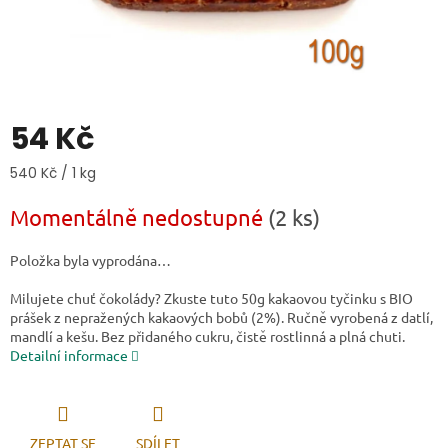
54 Kč
Měrná cena:
540 Kč / 1 kg
Momentálně nedostupné
(2 ks)
Položka byla vyprodána…
Milujete chuť čokolády? Zkuste tuto 50g kakaovou tyčinku s BIO
prášek z nepražených kakaových bobů (2%). Ručně vyrobená z datlí,
mandlí a kešu. Bez přidaného cukru, čistě rostlinná a plná chuti.
Detailní informace
ZEPTAT SE
SDÍLET