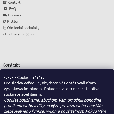
☎ Kontakt
🯄 FAQ
⛟ Doprava
💳 Platba
🗒 Obchodní podmínky
⭐Hodnocení obchodu
Kontakt
info
@
oriskovapohotovost.cz
🍪🍪🍪 Cookies 🍪🍪🍪
Legislativa vyžaduje, abychom vás obtěžovali tímto
+420 774 711 877
vyskakovacím oknem. Pokud se v tom nechcete pitvat
FACEBOOK
stiskněte
souhlasím
.
Cookies používáme, abychom Vám umožnili pohodlné
prohlížení webu a díky analýze provozu webu neustále
Facebook
zlepšovali jeho funkce, výkon a použitelnost. Pokud Vám