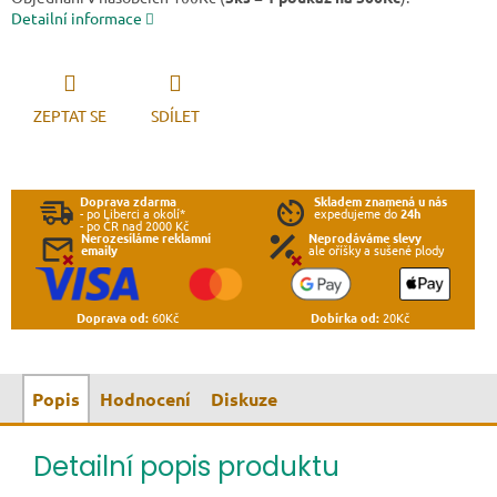
Detailní informace
ZEPTAT SE
SDÍLET
Doprava zdarma
Skladem znamená u nás
- po Liberci a okolí*
expedujeme do
24h
- po ČR nad 2000 Kč
Nerozesíláme reklamní
Neprodáváme slevy
emaily
ale oříšky a sušené plody
Doprava od:
60Kč
Dobírka od:
20Kč
Popis
Hodnocení
Diskuze
Detailní popis produktu