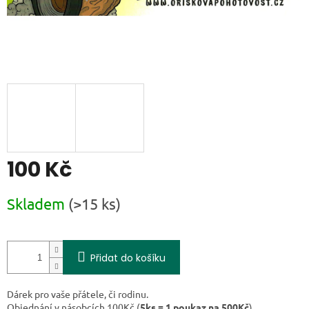
100 Kč
Měrná cena:
Skladem
(>15 ks)
Přidat do košíku
Dárek pro vaše přátele, či rodinu.
Objednání v násobcích 100Kč (
5ks = 1 poukaz na 500Kč
).