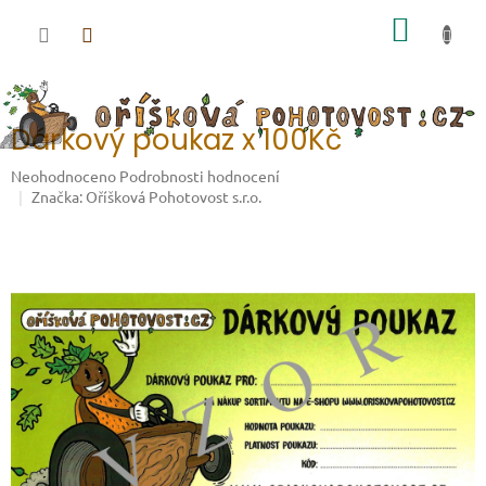
Přejít na obsah
NÁKUP
Dárkový poukaz x 100Kč
Průměrné hodnocení produktu je 0,0 z 5 hvězdiček.
Neohodnoceno
Podrobnosti hodnocení
Značka:
Oříšková Pohotovost s.r.o.