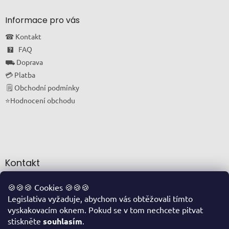
Informace pro vás
☎ Kontakt
🯄 FAQ
⛟ Doprava
💳 Platba
🗒 Obchodní podmínky
⭐Hodnocení obchodu
Kontakt
info
@
oriskovapohotovost.cz
🍪🍪🍪 Cookies 🍪🍪🍪
Legislativa vyžaduje, abychom vás obtěžovali tímto
+420 774 711 877
vyskakovacím oknem. Pokud se v tom nechcete pitvat
FACEBOOK
stiskněte
souhlasím
.