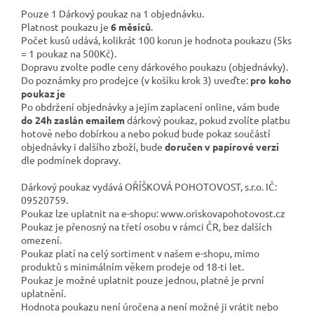
Pouze 1 Dárkový poukaz na 1 objednávku.
Platnost poukazu je
6 měsíců
.
Počet kusů udává, kolikrát 100 korun je hodnota poukazu (5ks
= 1 poukaz na 500Kč).
Dopravu zvolte podle ceny dárkového poukazu (objednávky).
Do poznámky pro prodejce (v košíku krok 3) uveďte:
pro koho
poukaz je
Po obdržení objednávky a jejím zaplacení online, vám bude
do 24h zaslán emailem
dárkový poukaz, pokud zvolíte platbu
hotově nebo dobírkou a nebo pokud bude pokaz součástí
objednávky i dalšího zboží, bude
doručen v papírové verzi
dle podmínek dopravy.
Dárkový poukaz vydává OŘÍŠKOVÁ POHOTOVOST, s.r.o. IČ:
09520759.
Poukaz lze uplatnit na e-shopu: www.oriskovapohotovost.cz
Poukaz je přenosný na třetí osobu v rámci ČR, bez dalších
omezení.
Poukaz platí na celý sortiment v našem e-shopu, mimo
produktů s minimálním věkem prodeje od 18-ti let.
Poukaz je možné uplatnit pouze jednou, platné je první
uplatnění.
Hodnota poukazu není úročena a není možné ji vrátit nebo