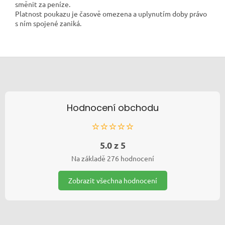
směnit za peníze.
Platnost poukazu je časově omezena a uplynutím doby právo
s ním spojené zaniká.
Zápatí
Hodnocení obchodu
⭐⭐⭐⭐⭐
5.0 z 5
Na základě 276 hodnocení
Zobrazit všechna hodnocení